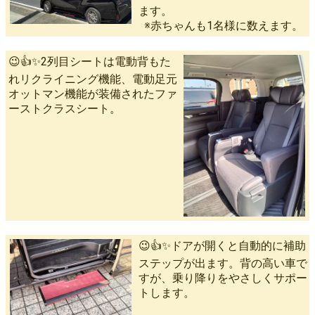
ます。
※赤ちゃんも1名様に数えます。
😉👍✨2列目シートは電動背もた
れリクライニング機能、電動足元
オットマン機能が装備されたファ
ーストクラスシート。
😉👍✨ドアが開くと自動的に補助
ステップが出ます。背の高い車で
すが、乗り降りをやさしくサポー
トします。