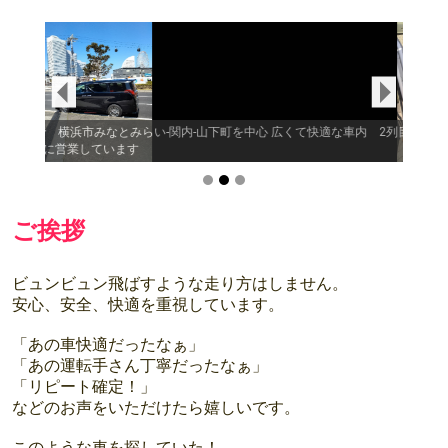
下町を中心
広くて快適な車内 2列目は電動リクライニング付きのファースト
ドア
クラスシート
ご挨拶
ビュンビュン飛ばすような走り方はしません。
安心、安全、快適を重視しています。
「あの車快適だったなぁ」
「あの運転手さん丁寧だったなぁ」
「リピート確定！」
などのお声をいただけたら嬉しいです。
このような車を探していた！